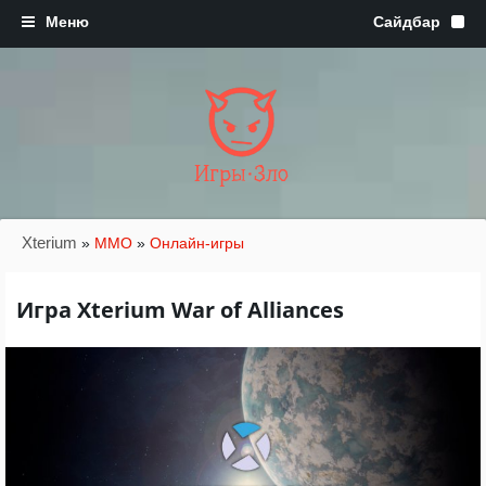
Игры·Зло
Xterium
»
MMO
»
Онлайн-игры
Игра Xterium War of Alliances