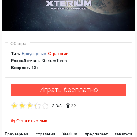
Об игре:
Тип:
Браузерные
Стратегии
Разработчик:
XteriumTeam
Возраст:
18
+
Играть бесплатно
3.3
/
5
22
Оставить отзыв
Браузерная стратегия Xterium предлагает заняться