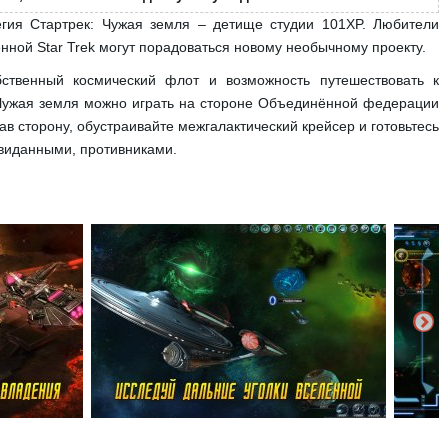
егия Стартрек: Чужая земля – детище студии 101XP. Любители
нной Star Trek могут порадоваться новому необычному проекту.
бственный космический флот и возможность путешествовать к
: Чужая земля можно играть на стороне Объединённой федерации
в сторону, обустраивайте межгалактический крейсер и готовьтесь
виданными, противниками.