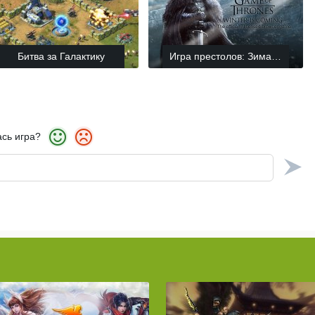
Битва за Галактику
Игра престолов: Зима близко
сь игра?