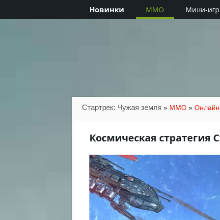
Новинки
MMO
Мини-иг
Стартрек: Чужая земля
»
MMO
»
Онлайн
Космическая стратегия С