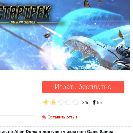
Играть бесплатно
2
/
5
55
Оставить отзыв
ыт, но Alien Domain доступен у издателя Game Samba.