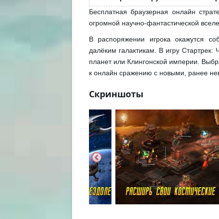
Бесплатная браузерная онлайн страт
огромной научно-фантастической вселе
В распоряжении игрока окажутся со
далёким галактикам. В игру Стартрек
планет или Клингонской империи. Выбра
к онлайн сражению с новыми, ранее не
Скриншоты