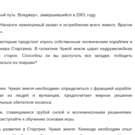
ый путь: Вояджер», завершившийся в 2001 году.
 Начался неминуемый захват и истребление всего живого. Врагом
».
 которым предстоит играть собственным космическим кораблем и
 мира Стартрека. В галактике Чужой земли царит недружелюбная
 сторон. Способны ли вы распутать все загадки, победить
раться из ловушки?
рек: Чужая земля необходимо определиться с фракцией корабля.
ая из людей и вулканцев, предпочитает мирное решение
альные обитатели космоса.
ми, славящимися грубой силой и молниеносными решениями.
иступайте к обучению основам игры.
ь развития в Стартрек: Чужая земля. Команде необходим опыт.