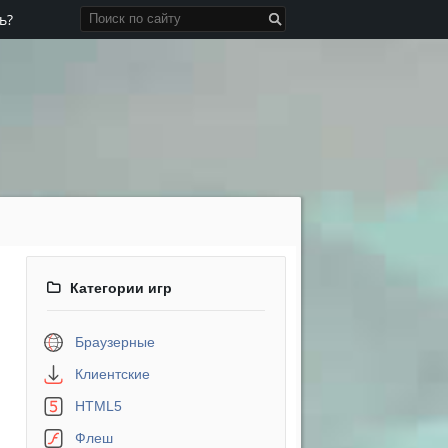
ь?
Категории игр
Браузерные
Клиентские
HTML5
Флеш