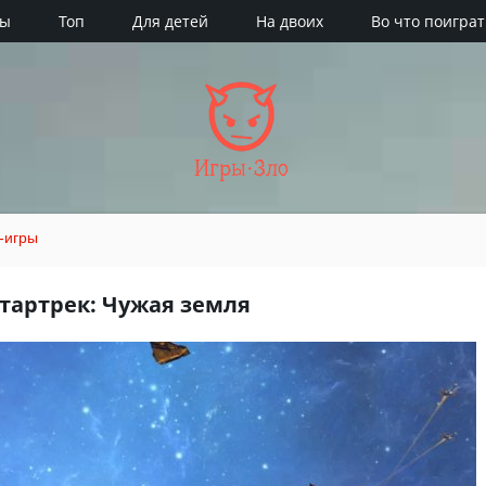
ры
Топ
Для детей
На двоих
Во что поиграт
Игры·Зло
-игры
тартрек: Чужая земля