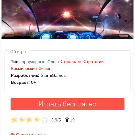
Об игре:
Тип:
Браузерные
Флеш
Стрелялки
Стратегии
Космические
Экшен
Разработчик:
StarniGames
Возраст:
0
+
Играть бесплатно
3.9
/
5
19
Оставить отзыв