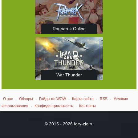
Ragnarok Online
War Thunder
О нас
·
Обзоры
·
Гайды по WOW
·
Карта сайта
·
RSS
·
Условия
использования
·
Конфиденциальность
·
Контакты
© 2015 - 2026 Igry-zlo.ru