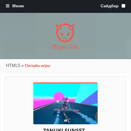
Игры·Зло
HTML5
»
Онлайн-игры
TANUKI SUNSET