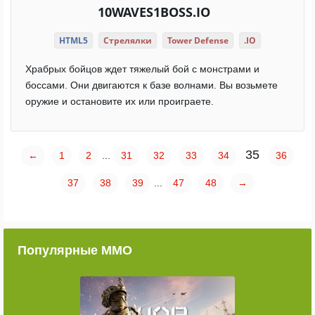
10WAVES1BOSS.IO
HTML5
Стрелялки
Tower Defense
.IO
Храбрых бойцов ждет тяжелый бой с монстрами и
боссами. Они двигаются к базе волнами. Вы возьмете
оружие и остановите их или проиграете.
35
←
1
2
...
31
32
33
34
36
37
38
39
...
47
48
→
Популярные ММО