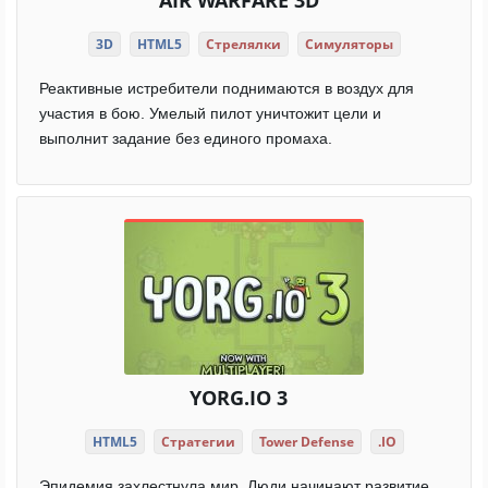
AIR WARFARE 3D
3D
HTML5
Стрелялки
Симуляторы
Реактивные истребители поднимаются в воздух для
участия в бою. Умелый пилот уничтожит цели и
выполнит задание без единого промаха.
YORG.IO 3
HTML5
Стратегии
Tower Defense
.IO
Эпидемия захлестнула мир. Люди начинают развитие