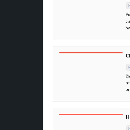
Ро
си
од
C
Вы
от
ог
Н