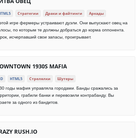
ИТВА ОВЕЦ
HTML5
Стратегии
Драки и файтинги
Аркады
этой игре фермеры устраивают дуэли. Они выпускают овец на
лосы, по которым те должны добраться до корма оппонента.
рок, исчерпавший свои запасы, проигрывает.
OWNTOWN 1930S MAFIA
3D
HTML5
Стрелялки
Шутеры
30 годы мафия управляла городами. Банды сражались за
рритории, грабили банки и перевозили контрабанду. Вы
раете за одного из бандитов.
RAZY RUSH.IO