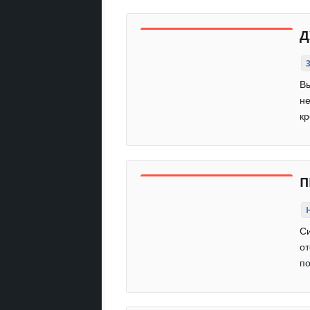
Д
Вы
не
кр
П
Си
от
по