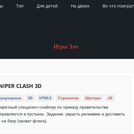
ры
Топ
Для детей
На двоих
Во что поиграт
Игры·Зло
NIPER CLASH 3D
Браузерные
3D
HTML5
Стрелялки
Шутеры
.IO
кретный спецагент-снайпер по приказу правительства
правляется в пустыню. Задание: украсть реликвию и доставить
 на базу (захват флага).