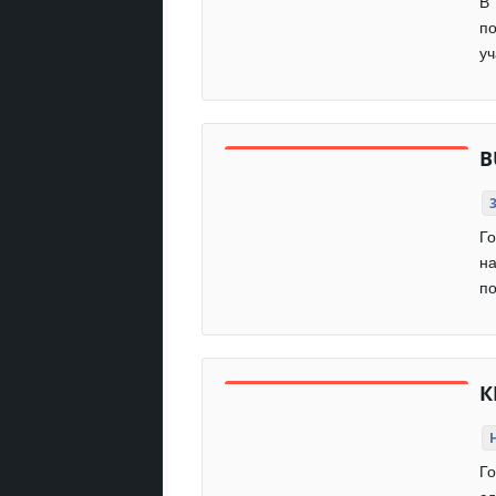
В 
по
уч
B
Го
на
по
К
Го