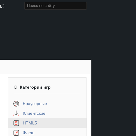
ь?
Категории игр
Браузерные
Клиентские
HTML5
Флеш