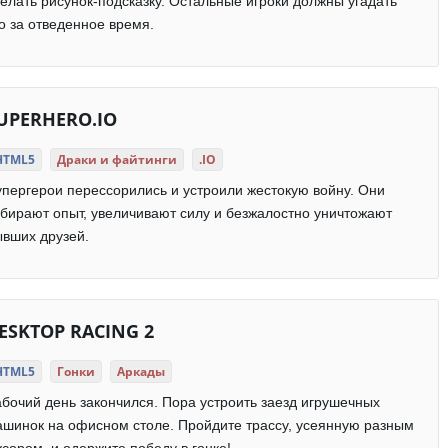
елать рисунок-подсказку. Остальные игроки должны угадать
о за отведенное время.
UPERHERO.IO
HTML5
Драки и файтинги
.IO
пергерои перессорились и устроили жестокую войну. Они
бирают опыт, увеличивают силу и безжалостно уничтожают
вших друзей.
ESKTOP RACING 2
HTML5
Гонки
Аркады
бочий день закончился. Пора устроить заезд игрушечных
шинок на офисном столе. Пройдите трассу, усеянную разным