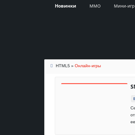
Новинки
MMO
Мини-иг
HTML5
»
Онлайн-игры
S
Се
от
ее