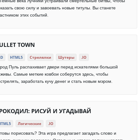
Темные века лучники устраивали смертельные битвы, чтобы
казать свою силу и завоевать новые титулы. Вы станете
астником этих событий.
ULLET TOWN
3D
HTML5
Стрелялки
Шутеры
.IO
род Пуль распахивает двери перед искателями большой
живы. Самые меткие ковбои соберутся здесь, чтобы
стрелять, заработать кучу денег и стать новым мэром.
РОКОДИЛ: РИСУЙ И УГАДЫВАЙ
HTML5
Логические
.IO
товы порисовать? Эта игра предлагает загадать слово и