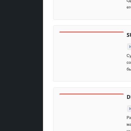
сд
ег
S
Су
со
бы
D
Ра
ма