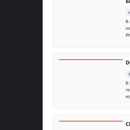
Б
В 
по
Иг
D
В 
те
иг
C