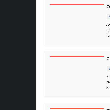
О
Дв
пр
го
G
Уч
вы
иг