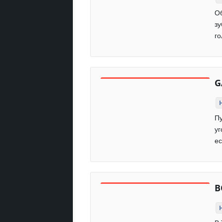
О
зу
го
G
П
уг
ес
B