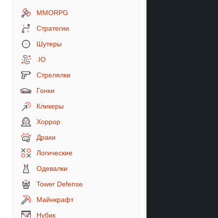
MMORPG
Стратегии
Шутеры
.IO
Стрелялки
Гонки
Кликеры
Хоррор
Драки
Логические
Одевалки
Tower Defense
Майнкрафт
Нубик