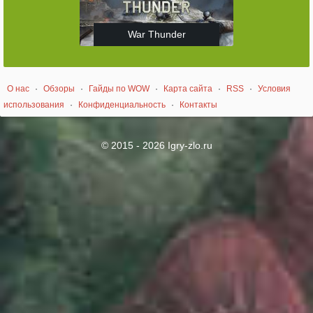
War Thunder
О нас
·
Обзоры
·
Гайды по WOW
·
Карта сайта
·
RSS
·
Условия
использования
·
Конфиденциальность
·
Контакты
© 2015 - 2026 Igry-zlo.ru