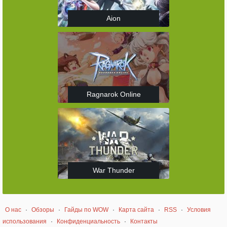
Aion
Ragnarok Online
War Thunder
О нас
·
Обзоры
·
Гайды по WOW
·
Карта сайта
·
RSS
·
Условия
использования
·
Конфиденциальность
·
Контакты