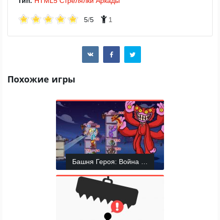
Тип:
HTML5
Стрелялки
Аркады
5
/
5
1
Похожие игры
Башня Героя: Война Хаоса