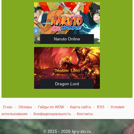
Naruto Online
Dragon Lord
О нас
·
Обзоры
·
Гайды по WOW
·
Карта сайта
·
RSS
·
Условия
использования
·
Конфиденциальность
·
Контакты
© 2015 - 2026 Igry-zlo.ru