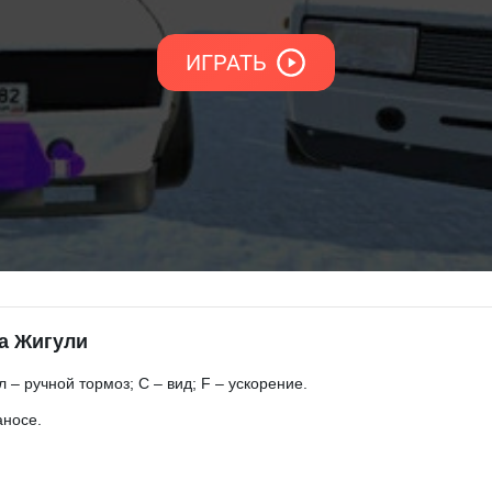
на Жигули
– ручной тормоз; C – вид; F – ускорение.
аносе.