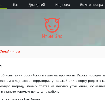
ры
Топ
Для детей
На двоих
Во что поиграт
Игры·Зло
Онлайн-игры
и
об испытании российских машин на прочность. Игрока посадят з
анном в лед озере, территории у гаражей или в порту рядом с к
ежную награду. Деньги тратят на покупку улучшений, косметич
у и станете королем дрифта на районе.
отала компания FailGames.