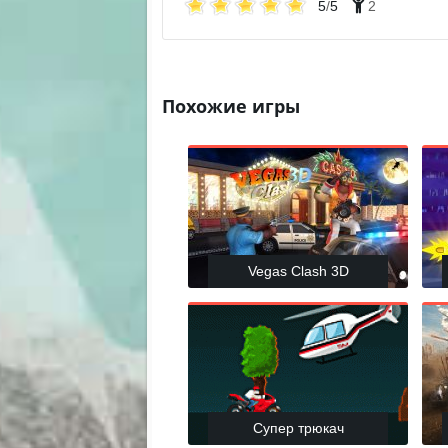
5
/
5
2
Похожие игры
Vegas Clash 3D
Супер трюкач