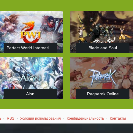
Perfect World International
Blade and Soul
Aion
Ragnarok Online
а
·
RSS
·
Условия использования
·
Конфиденциальность
·
Контакты