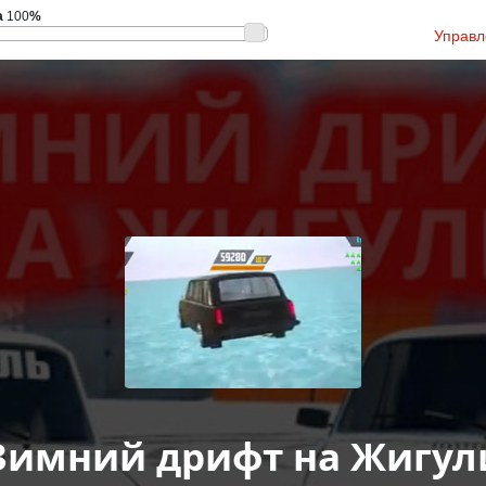
а
100
%
Управл