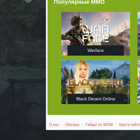
Популярные ММО
Warface
Black Desert Online
О нас
·
Обзоры
·
Гайды по WOW
·
Карта сайт