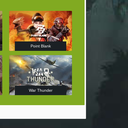
Point Blank
War Thunder