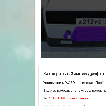
Как играть в Зимний дрифт 
Управление:
WASD – движение; Пробел 
Задача:
набрать очки в управляемом з
Тип:
3D
HTML5
Гонки
Экшен