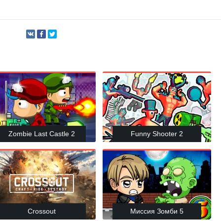
Zombie Last Castle 2
Funny Shooter 2
Crossout
Миссия Зомби 5