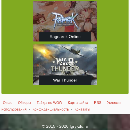
Ragnarok Online
War Thunder
О нас
·
Обзоры
·
Гайды по WOW
·
Карта сайта
·
RSS
·
Условия
использования
·
Конфиденциальность
·
Контакты
© 2015 - 2026 Igry-zlo.ru