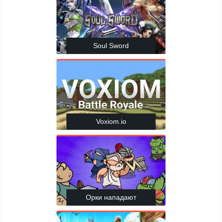
Soul Sword
Voxiom.io
Орки нападают