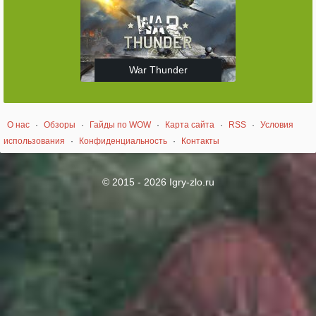
War Thunder
О нас
·
Обзоры
·
Гайды по WOW
·
Карта сайта
·
RSS
·
Условия
использования
·
Конфиденциальность
·
Контакты
© 2015 - 2026 Igry-zlo.ru