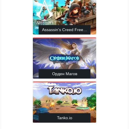
Assassin's Creed Freerunners
Орден Магов
Tanko.io