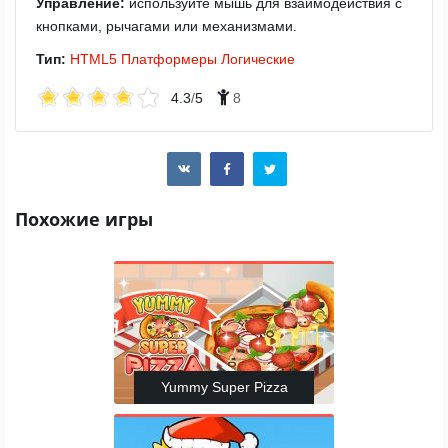
Управление:
используйте мышь для взаимодействия с
кнопками, рычагами или механизмами.
Тип:
HTML5
Платформеры
Логические
4.3
/
5
8
Похожие игры
Yummy Super Pizza