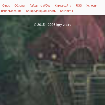
О нас
·
Обзоры
·
Гайды по WOW
·
Карта сайта
·
RSS
·
Условия
использования
·
Конфиденциальность
·
Контакты
© 2015 - 2026 Igry-zlo.ru