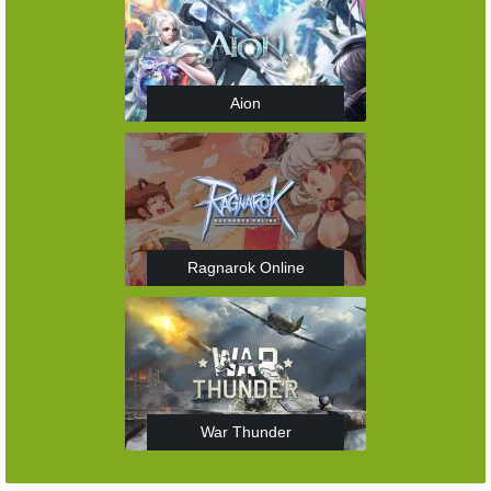
Aion
Ragnarok Online
War Thunder