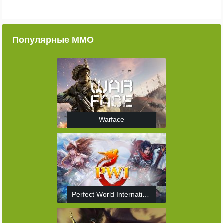
Популярные ММО
Warface
Perfect World International