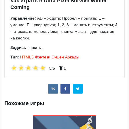
Как играть в Ultra Pixel Survive Winter
Coming
Управление:
AD – ходить; Пробел – прыгать; E –
умение; F – увернуться; 1, 2, 3 – менять инструменты; J
– атаковать мечом; Левая кнопка мыши – для нажатия
на кнопки.
Задача:
выжить.
Тип:
HTML5
Фэнтези
Экшен
Аркады
5
/
5
1
Похожие игры