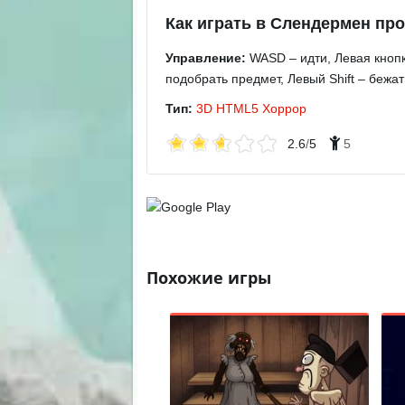
Как играть в Слендермен пр
Управление:
WASD – идти, Левая кнопк
подобрать предмет, Левый Shift – бежать
Тип:
3D
HTML5
Хоррор
2.6
/
5
5
Похожие игры