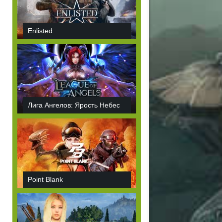
Enlisted
Лига Ангелов: Ярость Небес
Point Blank