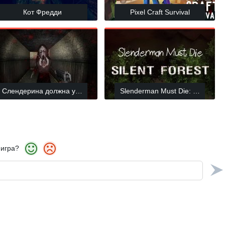
Кот Фредди
Pixel Craft Survival
Слендерина должна умереть: Дом
Slenderman Must Die: Silent For
 игра?