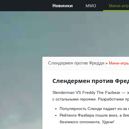
Новинки
MMO
Мини-иг
Слендермен против Фредди
»
Мини-игр
Слендермен против Фре
Slenderman VS Freddy The Fazbear — э
с остальными героями. Разработчики п
Популярность Сленди падает из-за 
Рейтинги Фазбира пошли вниз, а бле
безликого оппонента. Удачи!