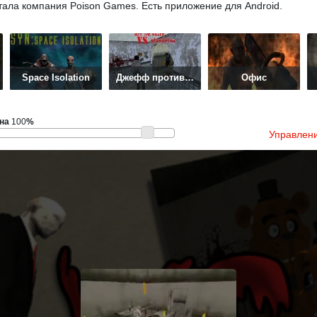
тала компания Poison Games. Есть приложение для Android.
Space Isolation
Джефф против Слендерины
Офис
на
100
%
Управлен