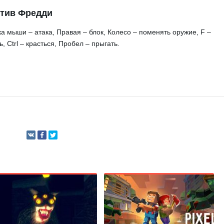
отив Фредди
а мыши – атака, Правая – блок, Колесо – поменять оружие, F –
, Ctrl – красться, Пробел – прыгать.