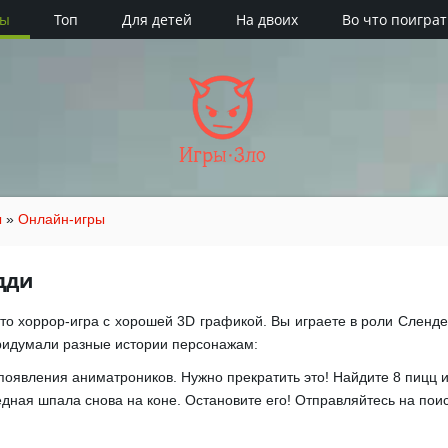
ры
Топ
Для детей
На двоих
Во что поиграт
Игры·Зло
ы
»
Онлайн-игры
дди
то хоррор-игра с хорошей 3D графикой. Вы играете в роли Слен
ридумали разные истории персонажам:
появления аниматроников. Нужно прекратить это! Найдите 8 пицц и
дная шпала снова на коне. Остановите его! Отправляйтесь на поис