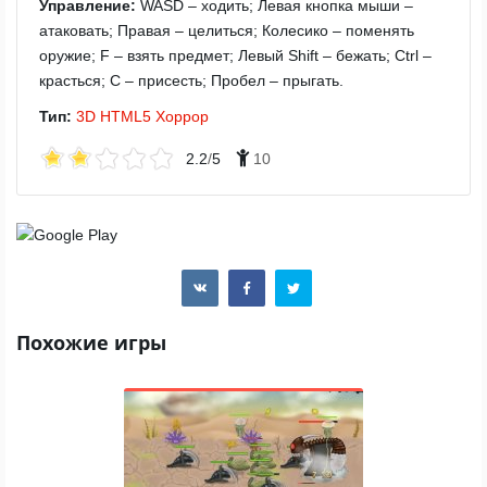
Управление:
WASD – ходить; Левая кнопка мыши –
атаковать; Правая – целиться; Колесико – поменять
оружие; F – взять предмет; Левый Shift – бежать; Ctrl –
красться; C – присесть; Пробел – прыгать.
Тип:
3D
HTML5
Хоррор
2.2
/
5
10
Похожие игры