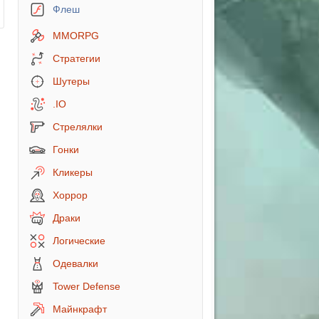
Флеш
MMORPG
Стратегии
Шутеры
.IO
Стрелялки
Гонки
Кликеры
Хоррор
Драки
Логические
Одевалки
Tower Defense
ей
Майнкрафт