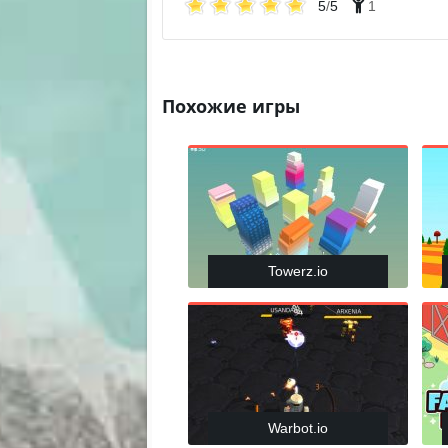
5
/
5
1
Похожие игры
Towerz.io
Warbot.io