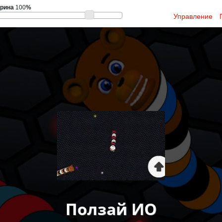
рина
100
%
Управление