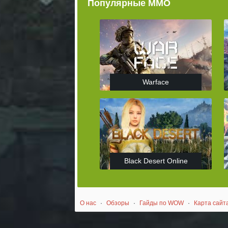
Популярные ММО
Warface
Black Desert Online
О нас
·
Обзоры
·
Гайды по WOW
·
Карта сайт