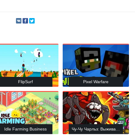
FlipSurf
Pixel Warfare
Idle Farming Business
Чу-Чу Чарльз: Выживание Друз