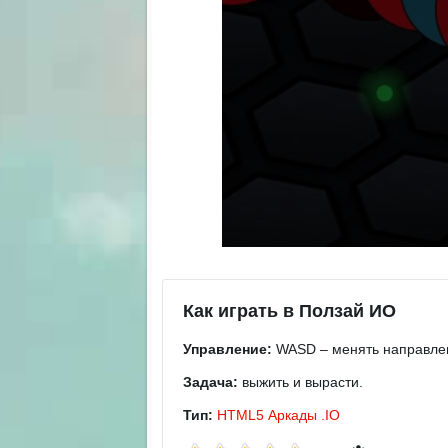
Как играть в Ползай ИО
Управление:
WASD – менять направлени
Задача:
выжить и вырасти.
Тип:
HTML5
Аркады
.IO