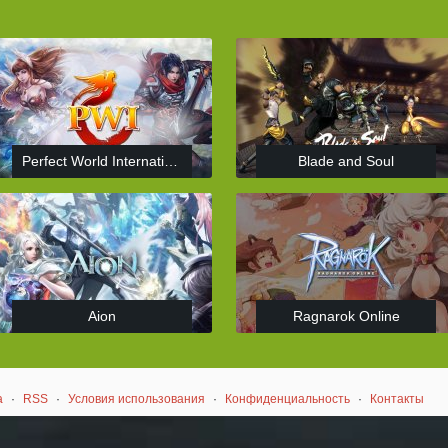
Perfect World International
Blade and Soul
Aion
Ragnarok Online
а
·
RSS
·
Условия использования
·
Конфиденциальность
·
Контакты