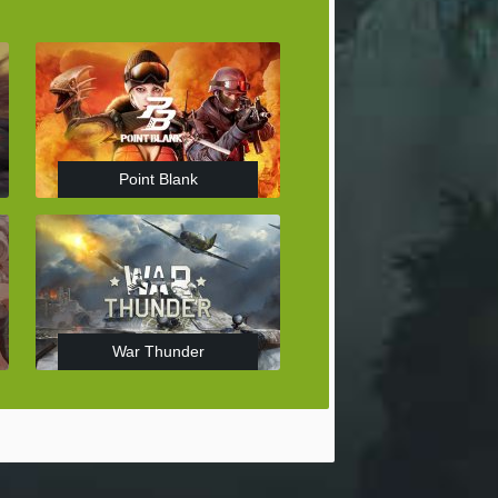
Point Blank
War Thunder