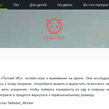
ры
Топ
Для детей
На двоих
Во что поиграт
Игры·Зло
 «Ползай ИО», онлайн-игре о выживании на арене. Они исследую
есь к этому безумию, попробуете выжить и вырастить гигантского ч
 жать ускорение, чтобы поймать конкурента на еду в ловушку и
оиграете и придется вернуться к первоначальному размеру.
тал Skibidist_Worker.