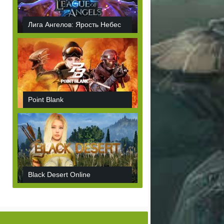
Лига Ангелов: Ярость Небес
Point Blank
Black Desert Online