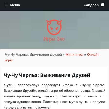
Игры·Зло
Чу-Чу Чарльз: Выживание Друзей
»
Мини-игры
»
Онлайн-
игры
Чу-Чу Чарльз: Выживание Друзей
Жуткий паровоз-паук преследует игрока в «Чу-Чу Чарльз:
Выживание Друзей», онлайн-игре об обороне поезда. Главный
злодей призвал банду чудовищ. Они атакуют с земли и с
воздуха одновременно. Пассажиры возьмут в пушки и проучат
негодяев, а вы им поможете.