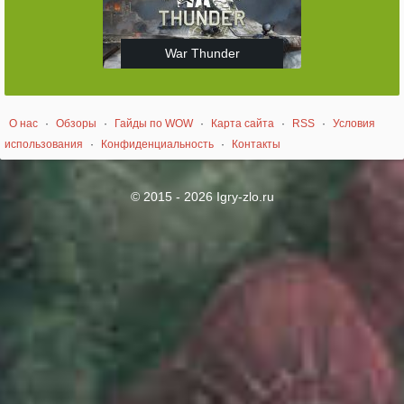
War Thunder
О нас
·
Обзоры
·
Гайды по WOW
·
Карта сайта
·
RSS
·
Условия
использования
·
Конфиденциальность
·
Контакты
© 2015 - 2026 Igry-zlo.ru