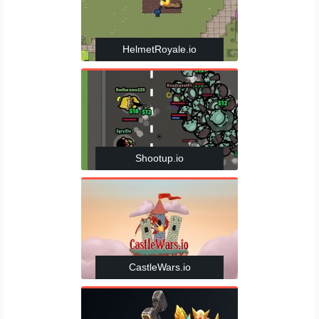
HelmetRoyale.io
Shootup.io
CastleWars.io