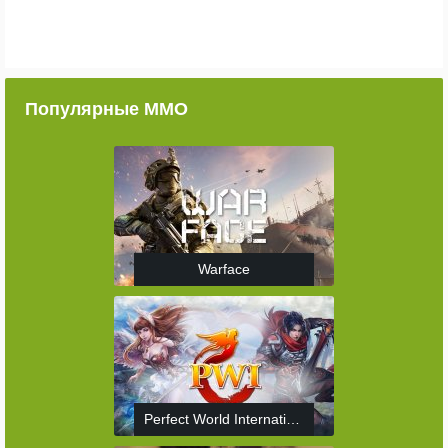
Популярные ММО
Warface
Perfect World International