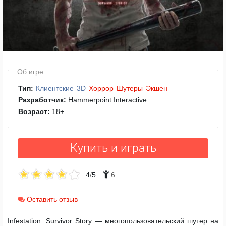
Об игре:
Тип:
Клиентские
3D
Хоррор
Шутеры
Экшен
Разработчик:
Hammerpoint Interactive
Возраст:
18
+
Купить и играть
4
/
5
6
Оставить отзыв
Infestation: Survivor Story — многопользовательский шутер на