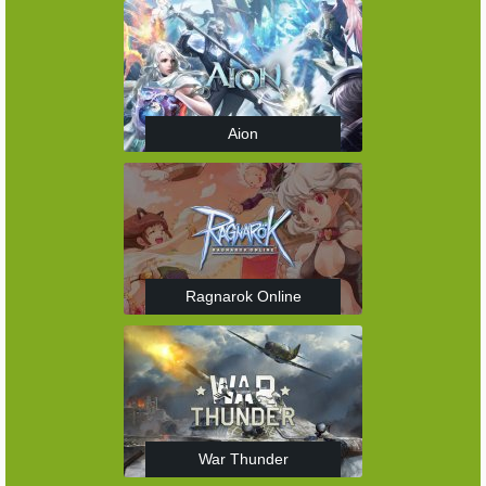
Aion
Ragnarok Online
War Thunder