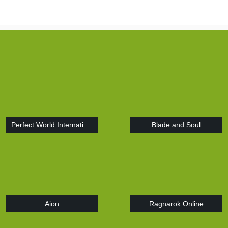
Perfect World International
Blade and Soul
Aion
Ragnarok Online