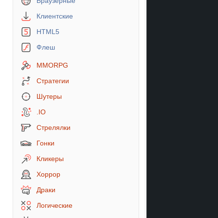
Браузерные
Клиентские
HTML5
Флеш
MMORPG
Стратегии
Шутеры
.IO
Стрелялки
Гонки
Кликеры
Хоррор
Драки
Логические