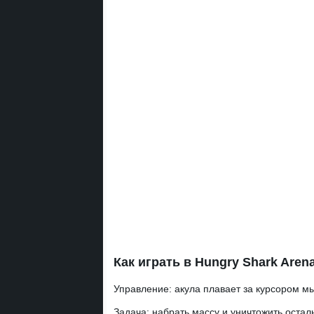
Как играть в Hungry Shark Aren
Управление:
акула плавает за курсором мы
Задача:
набрать массу и уничтожить остал