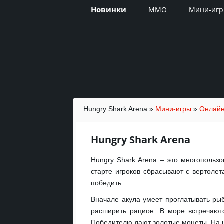
Новинки
MMO
Мини-иг
Hungry Shark Arena
»
Мини-игры
»
Онлайн
Hungry Shark Arena
Hungry Shark Arena – это многопользо
старте игроков сбрасывают с вертолет
победить.
Вначале акула умеет проглатывать рыб
расширить рацион. В море встречают
Победителю дают золотые монеты. На н