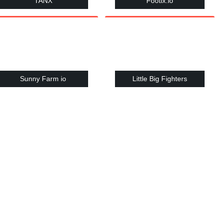
TANX
Footix.io
Sunny Farm io
Little Big Fighters