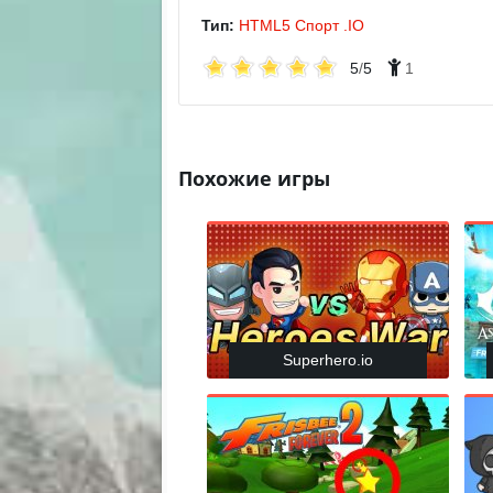
Тип:
HTML5
Спорт
.IO
5
/
5
1
Похожие игры
Superhero.io