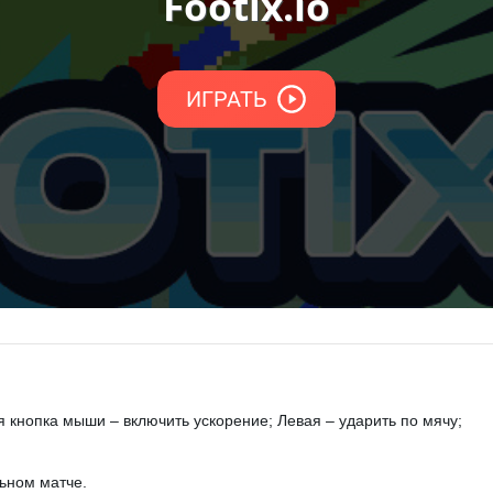
 кнопка мыши – включить ускорение; Левая – ударить по мячу;
ьном матче.