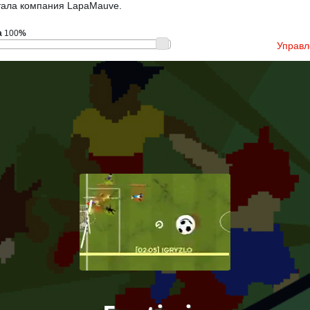
тала компания LapaMauve.
а
100
%
Управл