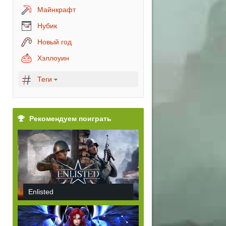
Майнкрафт
Нубик
Новый год
Хэллоуин
Теги
Рекомендуем поиграть
Enlisted