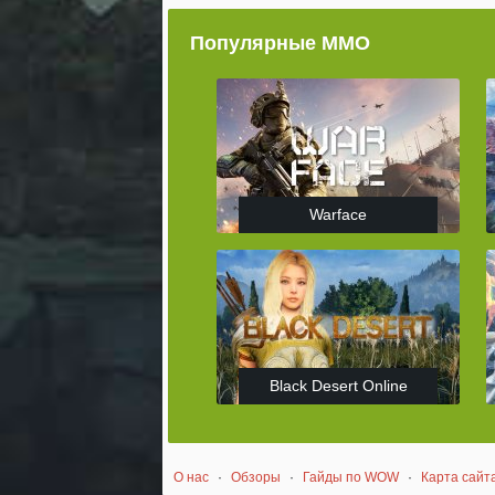
Популярные ММО
Warface
Black Desert Online
О нас
·
Обзоры
·
Гайды по WOW
·
Карта сайт