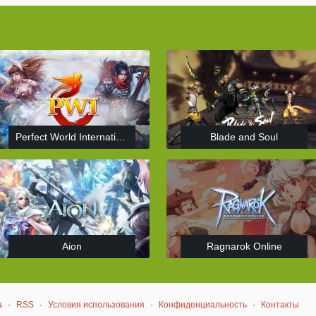
Perfect World International
Blade and Soul
Aion
Ragnarok Online
а
·
RSS
·
Условия использования
·
Конфиденциальность
·
Контакты