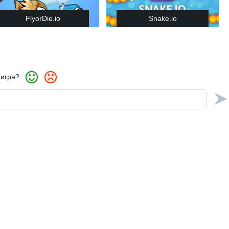
FlyorDie.io
Snake.io
 игра?