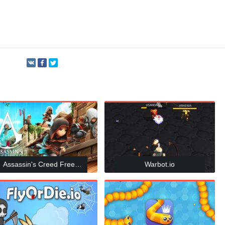
Assassin's Creed Freerunners
Warbot.io