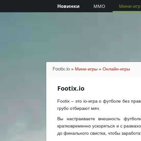
Новинки
MMO
Мини-иг
Footix.io
»
Мини-игры
»
Онлайн-игры
Footix.io
Footix – это io-игра о футболе без пр
грубо отбирают мяч.
Вы настраиваете внешность футбол
кратковременно ускоряться и с размах
до финального свистка, чтобы заработат