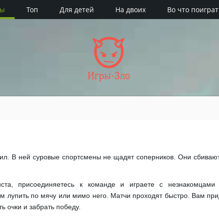
ры
Топ
Для детей
На двоих
Во что поиграт
Игры·Зло
авил. В ней суровые спортсмены не щадят соперников. Они сбиваю
иста, присоединяетесь к команде и играете с незнакомцами
ом лупить по мячу или мимо него. Матчи проходят быстро. Вам при
ь очки и забрать победу.