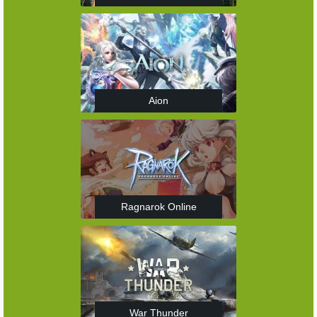
Aion
Ragnarok Online
War Thunder