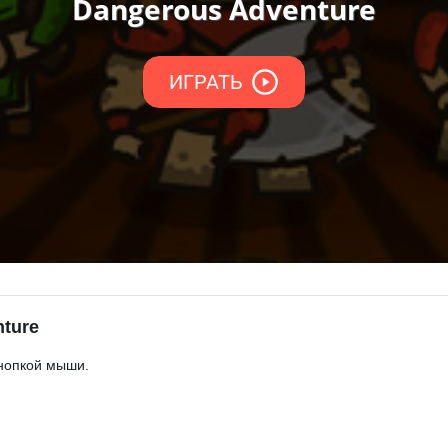
nture
нопкой мыши.