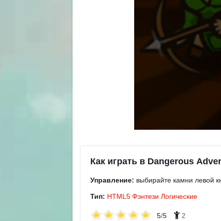
Как играть в Dangerous Adve
Управление:
выбирайте камни левой к
Тип:
HTML5
Фэнтези
Логические
5
/
5
2