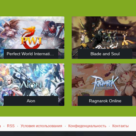
Perfect World International
Blade and Soul
Aion
Ragnarok Online
а
·
RSS
·
Условия использования
·
Конфиденциальность
·
Контакты