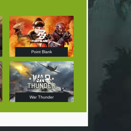
Point Blank
War Thunder