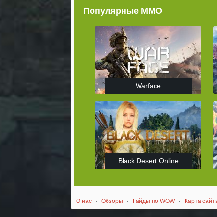
Популярные ММО
Warface
Black Desert Online
О нас
·
Обзоры
·
Гайды по WOW
·
Карта сайт