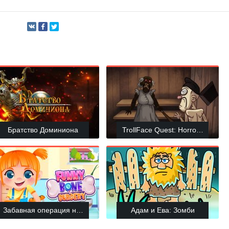
Братство Доминиона
TrollFace Quest: Horror 3
Забавная операция на кости
Адам и Ева: Зомби