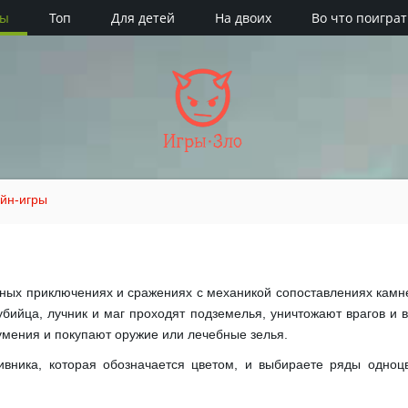
ры
Топ
Для детей
На двоих
Во что поиграт
Игры·Зло
йн-игры
асных приключениях и сражениях с механикой сопоставлениях камн
 убийца, лучник и маг проходят подземелья, уничтожают врагов и 
умения и покупают оружие или лечебные зелья.
вника, которая обозначается цветом, и выбираете ряды одноц