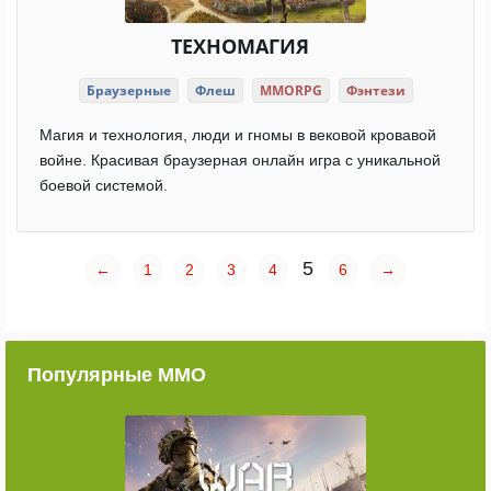
ТЕХНОМАГИЯ
Браузерные
Флеш
MMORPG
Фэнтези
Магия и технология, люди и гномы в вековой кровавой
войне. Красивая браузерная онлайн игра с уникальной
боевой системой.
5
←
1
2
3
4
6
→
Популярные ММО