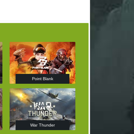
Point Blank
War Thunder