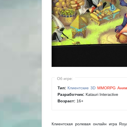
Об игре:
Тип:
Клиентские
3D
MMORPG
Ани
Разработчик:
Katauri Interactive
Возраст:
16
+
Клиентская ролевая онлайн игра Roya