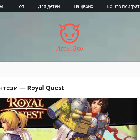
ры
Топ
Для детей
На двоих
Во что поиграт
Игры·Зло
нтези — Royal Quest