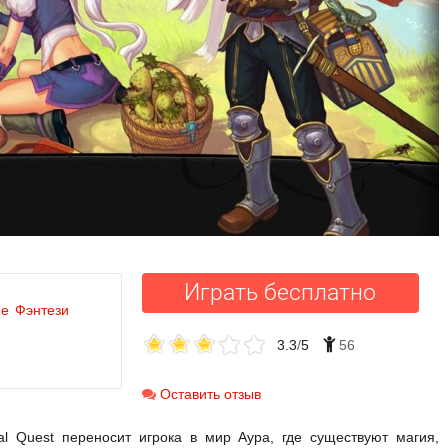
Играть бесплатно
ме
Фэнтези
3.3
/
5
56
Оставить отзыв
l Quest переносит игрока в мир Аура, где существуют магия,