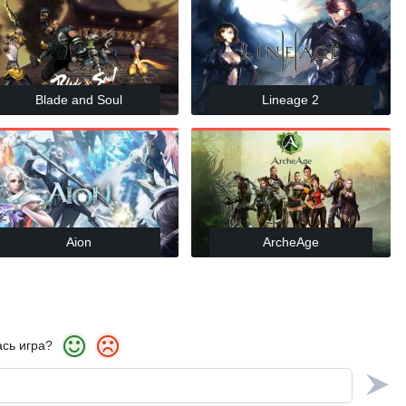
Blade and Soul
Lineage 2
Aion
ArcheAge
сь игра?