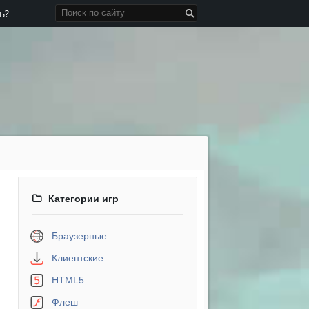
ь?
Категории игр
Браузерные
Клиентские
HTML5
Флеш