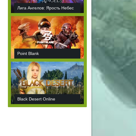
Лига Ангелов: Ярость Небес
Point Blank
Black Desert Online