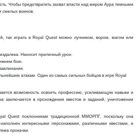
сть. Чтобы предотвратить захват власти над миром Аура темными
и смелых воинов.
й, так играть в Royal Quest можно лучником, вором, магом или
издалека. Наносит приличный урон.
ижнем бою.
заклинания.
ьнейшим атакам. Один из самых сильных бойцов в игре Royal
вается возможность освоить профессию, усиливающую навыки и
жа заключается в прохождении квестов и заданий, уничтожении
oyal Quest поклонникам традиционной ММОРПГ, поскольку она
 наполнен интересными персонажами, различными квестами, и
тема прокачки.