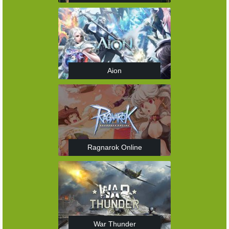
Aion
Ragnarok Online
War Thunder