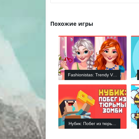
Похожие игры
Fashionistas: Trendy Vibes
Нубик: Побег из тюрьмы зомби