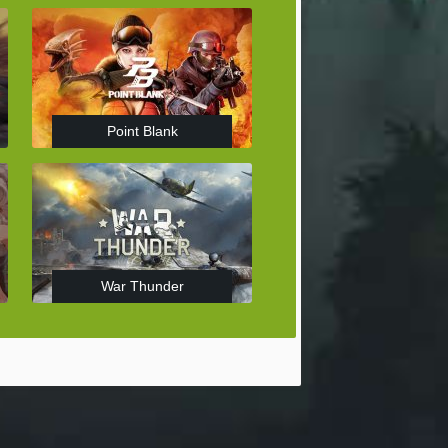
Point Blank
War Thunder