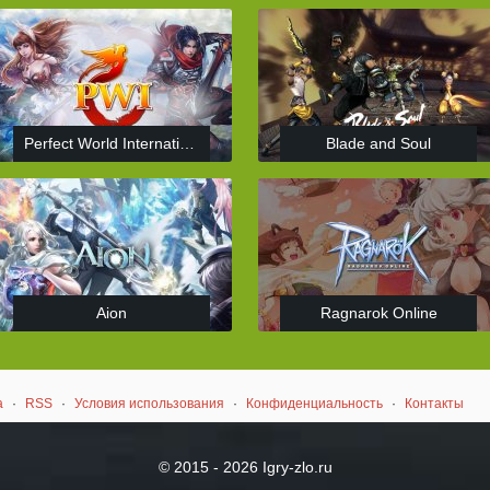
Perfect World International
Blade and Soul
Aion
Ragnarok Online
а
·
RSS
·
Условия использования
·
Конфиденциальность
·
Контакты
© 2015 - 2026 Igry-zlo.ru