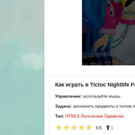
Как играть в Tictoc Nightlife 
Управление:
используйте мышь.
Задача:
запомнить предметы и потом п
Тип:
HTML5
Логические
Одевалки
5
/
5
1