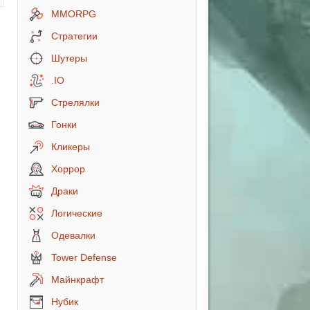
MMORPG
Стратегии
Шутеры
.IO
Стрелялки
Гонки
Кликеры
 Меридой
Хоррор
Драки
Логические
Одевалки
Tower Defense
лоуин
Майнкрафт
Нубик