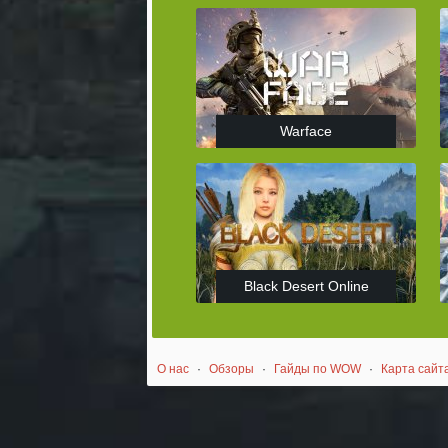
Warface
Black Desert Online
О нас
·
Обзоры
·
Гайды по WOW
·
Карта сайт