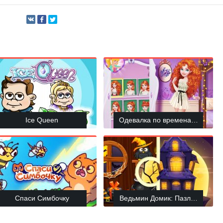
Ice Queen
Одевалка по временам года с
Спаси Симбочку
Ведьмин Домик: Пазлы на Хэл