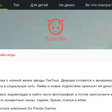
ры
Топ
Для детей
На двоих
Во что поиграт
Игры·Зло
айн-игры
евалка о ночной жизни звезды ТикТока. Девушка готовится к вечерин
о в социальную сеть. Лайки и новые подписчики приносят ей деньг
вать мармеладки и найти части фотографий, а потом приступаете к
ть конкретные линзы, парики, брюки, платья и юбки.
ботала компания Go Panda Games.