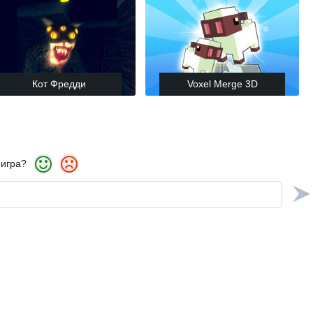
Кот Фредди
Voxel Merge 3D
 игра?