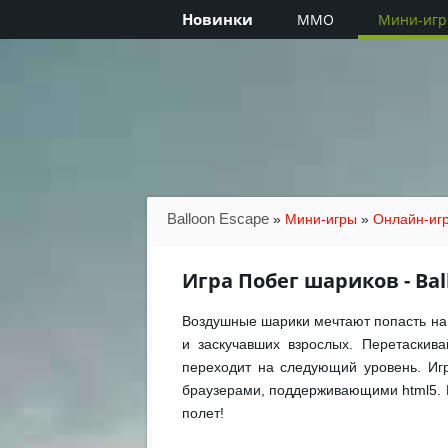
Новинки
MMO
Мини-иг
Balloon Escape
»
Мини-игры
»
Онлайн-иг
Игра Побег шариков - Bal
Воздушные шарики мечтают попасть на н
и заскучавших взрослых. Перетаскив
переходит на следующий уровень. Игр
браузерами, поддерживающими html5. 
полет!