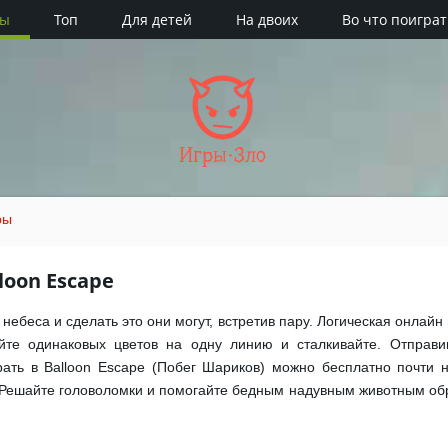
ры
Топ
Для детей
На двоих
Во что поиграт
Игры·Зло
ры
loon Escape
ебеса и сделать это они могут, встретив пару. Логическая онлайн 
айте одинаковых цветов на одну линию и сталкивайте. Отправи
ать в Balloon Escape (Побег Шариков) можно бесплатно почти
Решайте головоломки и помогайте бедным надувным животным обре