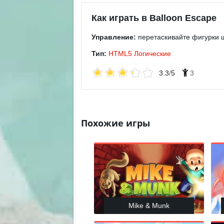
Как играть в Balloon Escape
Управление:
перетаскивайте фигурки 
Тип:
HTML5
Логические
3.3
/
5
3
Похожие игры
Mike & Munk