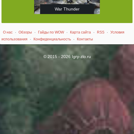
War Thunder
О нас
·
Обзоры
·
Гайды по WOW
·
Карта сайта
·
RSS
·
Условия
использования
·
Конфиденциальность
·
Контакты
© 2015 - 2026 Igry-zlo.ru