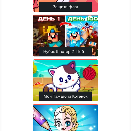
Защити флаг
Нубик Шахтер 2: Побег из тюрьмы
Мой Тамагочи Котенок