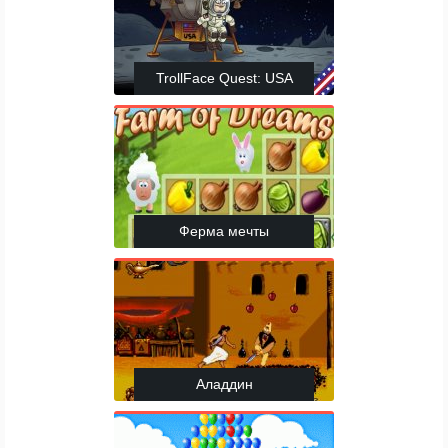
TrollFace Quest: USA
Ферма мечты
Аладдин