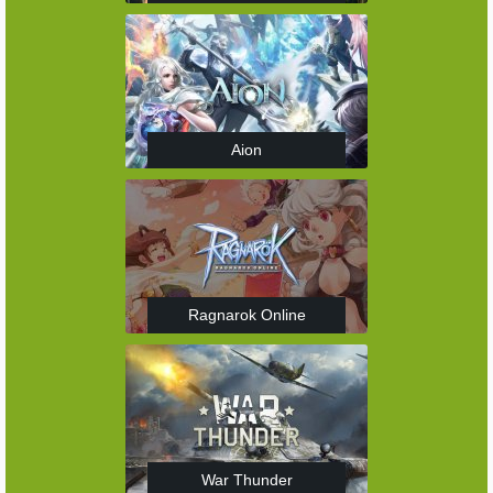
Aion
Ragnarok Online
War Thunder