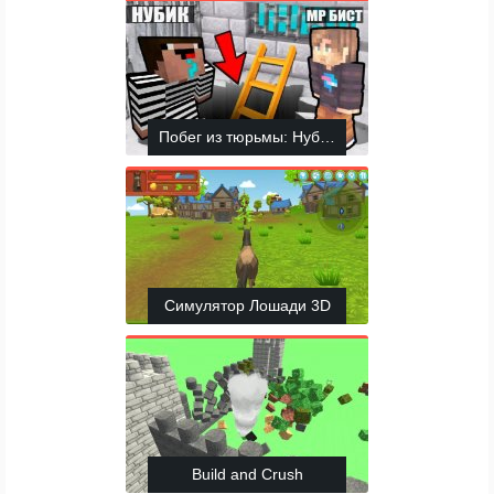
Побег из тюрьмы: Нубик и МрБист
Симулятор Лошади 3D
Build and Crush