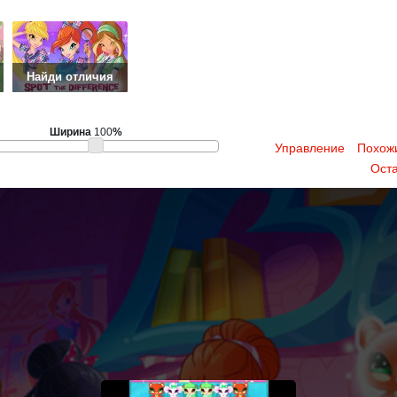
Найди отличия
Ширина
100
%
Управление
Похож
Оста