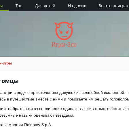
ры
Топ
Для детей
На двоих
Во что поиграт
Игры·Зло
н-игры
итомцы
ра «три в ряд» о приключениях девушек из волшебной вселенной. 
есь в путешествие вместе с ними и помогаете им решать головолом
ии: набрать очки за соединение одинаковых животных, очистить кле
 безумные навыки оценивают звездами.
ла компания Rainbow S.p.A.