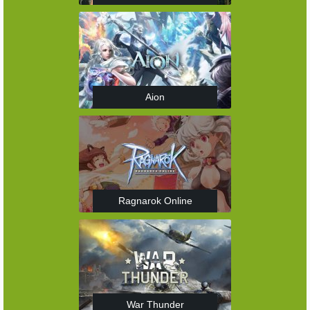
Aion
Ragnarok Online
War Thunder