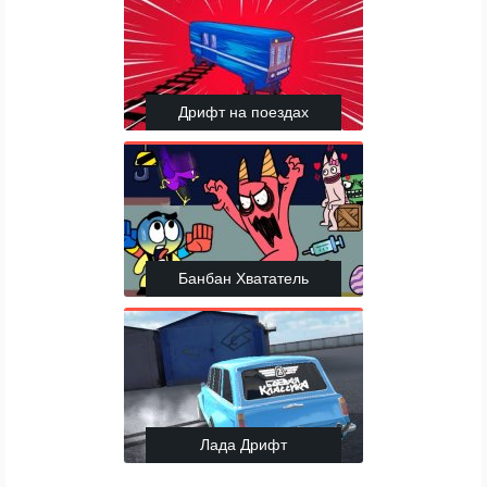
Дрифт на поездах
Банбан Хвататель
Лада Дрифт