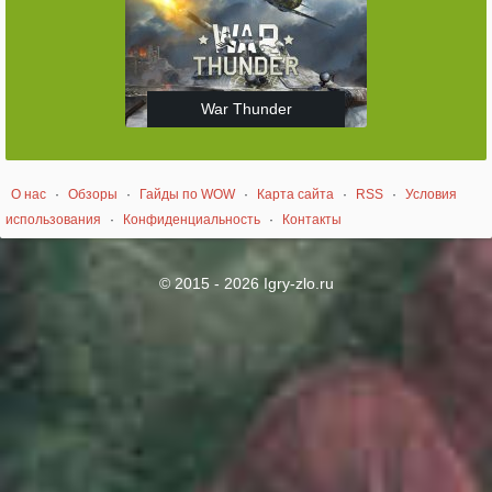
War Thunder
О нас
·
Обзоры
·
Гайды по WOW
·
Карта сайта
·
RSS
·
Условия
использования
·
Конфиденциальность
·
Контакты
© 2015 - 2026 Igry-zlo.ru