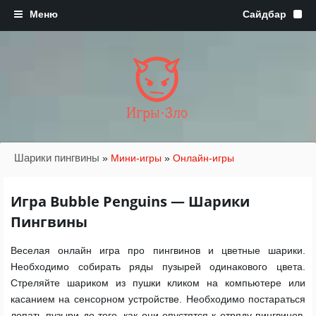
Игры·Зло
Шарики пингвины
»
Мини-игры
»
Онлайн-игры
Игра Bubble Penguins — Шарики
Пингвины
Веселая онлайн игра про пингвинов и цветные шарики.
Необходимо собирать ряды пузырей одинакового цвета.
Стреляйте шариком из пушки кликом на компьютере или
касанием на сенсорном устройстве. Необходимо постараться
лопать пузыри до того, как они опустятся к отряду пингвинов.