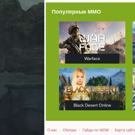
Популярные ММО
Warface
Black Desert Online
О нас
·
Обзоры
·
Гайды по WOW
·
Карта сайт