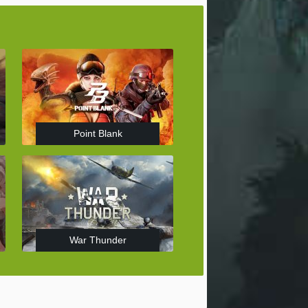
Point Blank
War Thunder