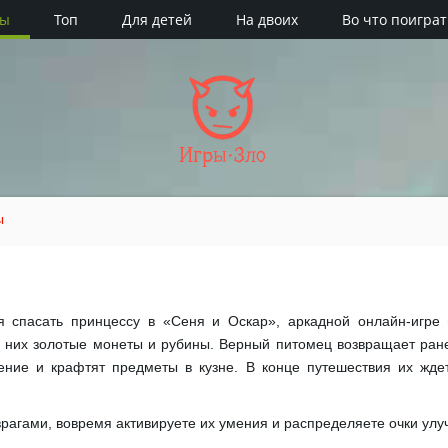
ры
Топ
Для детей
На двоих
Во что поиграт
Игры·Зло
ы
 спасать принцессу в «Сеня и Оскар», аркадной онлайн-игре 
 них золотые монеты и рубины. Верный питомец возвращает ран
жение и крафтят предметы в кузне. В конце путешествия их жд
врагами, вовремя активируете их умения и распределяете очки улу