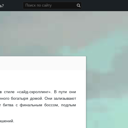
ь?
в стиле «сайд-скроллинг». В пути они
еного богатыря домой. Они зализывают
ет битва с финальным боссом, подлым
чшений.