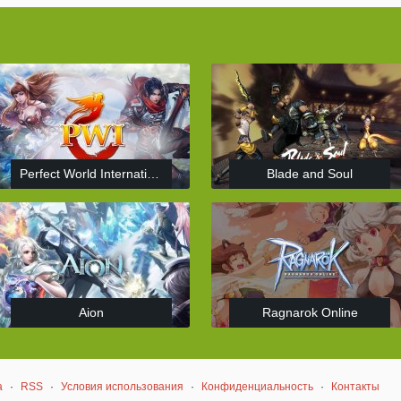
Perfect World International
Blade and Soul
Aion
Ragnarok Online
а
·
RSS
·
Условия использования
·
Конфиденциальность
·
Контакты