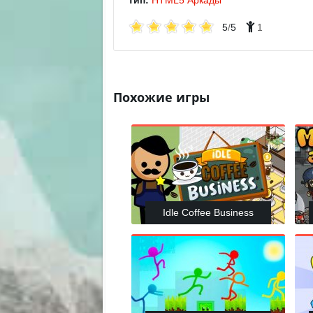
Тип:
HTML5
Аркады
5
/
5
1
Похожие игры
Idle Coffee Business