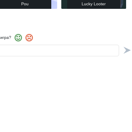
Pou
Lucky Looter
 игра?