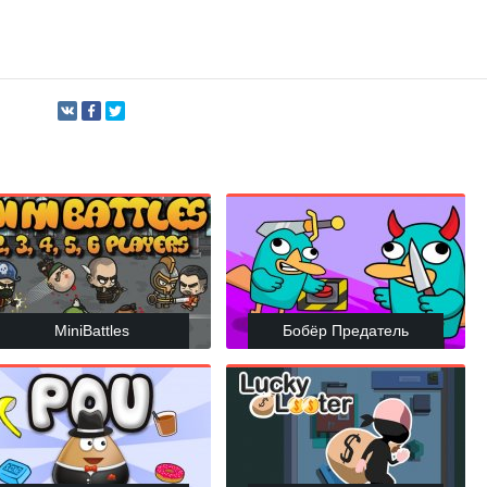
MiniBattles
Бобёр Предатель