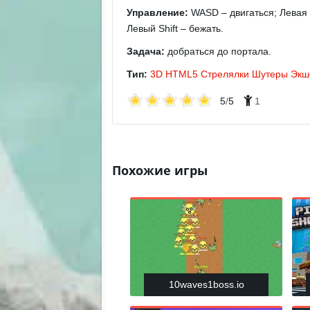
Управление:
WASD – двигаться; Левая 
Левый Shift – бежать.
Задача:
добраться до портала.
Тип:
3D
HTML5
Стрелялки
Шутеры
Экш
5
/
5
1
Похожие игры
10waves1boss.io