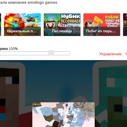
тала компания emolingo games.
Нереальные приключения
Песочница
Побег из тюрьмы зомби
рина
100
%
Управление