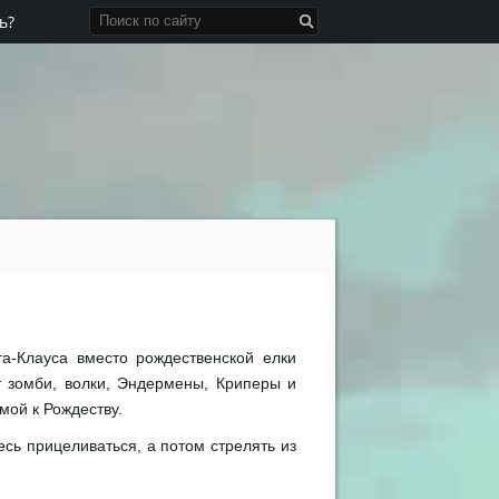
ь?
та-Клауса вместо рождественской елки
т зомби, волки, Эндермены, Криперы и
мой к Рождеству.
есь прицеливаться, а потом стрелять из