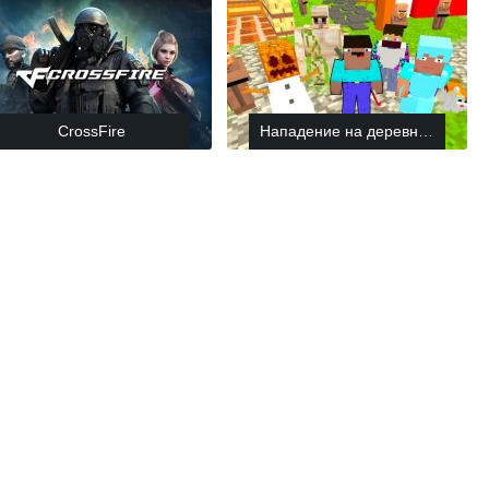
CrossFire
Нападение на деревню Нубика и друзей