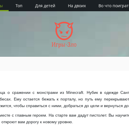
ры
Топ
Для детей
На двоих
Во что поиграт
Игры·Зло
лица о сражении с монстрами из Minecraft. Нубик в одежде Сан
есах. Ему остается бежать к порталу, но путь ему перекрываю
ится, чтобы справиться с ними, добраться до цели и вернуться до
есте с главным героем. На старте вам дадут пистолет. Вы научит
и откроют вам дорогу к новому уровню.