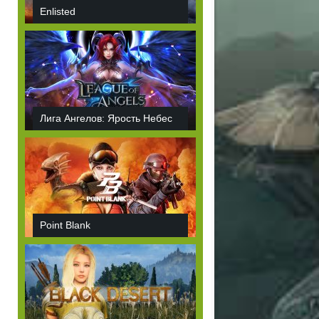
Enlisted
Лига Ангелов: Ярость Небес
Point Blank