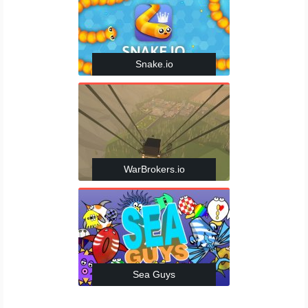
Snake.io
WarBrokers.io
Sea Guys