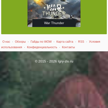
War Thunder
О нас
·
Обзоры
·
Гайды по WOW
·
Карта сайта
·
RSS
·
Условия
использования
·
Конфиденциальность
·
Контакты
© 2015 - 2026 Igry-zlo.ru