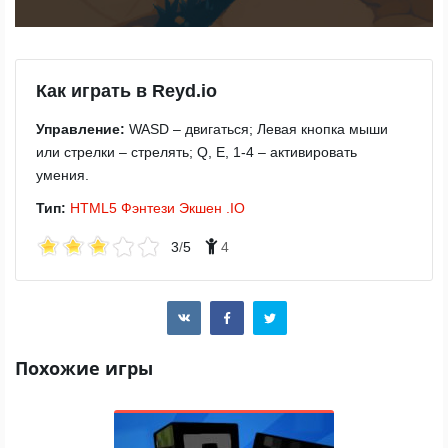
Как играть в Reyd.io
Управление:
WASD – двигаться; Левая кнопка мыши
или стрелки – стрелять; Q, E, 1-4 – активировать
умения.
Тип:
HTML5
Фэнтези
Экшен
.IO
3
/
5
4
Похожие игры