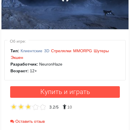
Об игре:
Тип:
Клиентские
3D
Стрелялки
MMORPG
Шутеры
Экшен
Разработчик:
NeuronHaze
Возраст:
12
+
Купить и играть
3.2
/
5
10
Оставить отзыв