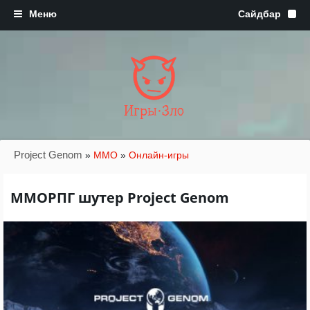
Игры·Зло
Project Genom
»
MMO
»
Онлайн-игры
ММОРПГ шутер Project Genom