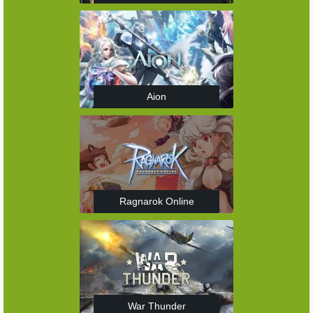
Aion
Ragnarok Online
War Thunder