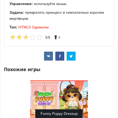
Управление:
используйте мышь.
Задача:
превратить принцесс в симпатичных королев
мертвецов.
Тип:
HTML5
Одевалки
3
/
5
4
Похожие игры
Funny Puppy Dressup