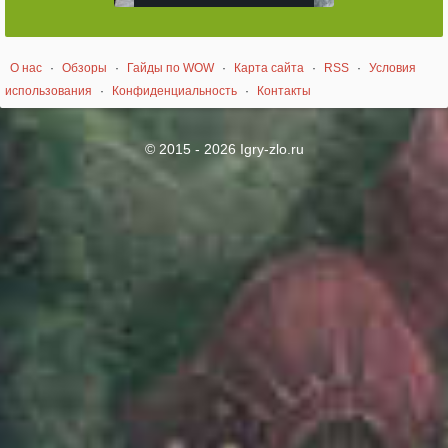
О нас
·
Обзоры
·
Гайды по WOW
·
Карта сайта
·
RSS
·
Условия
использования
·
Конфиденциальность
·
Контакты
© 2015 - 2026 Igry-zlo.ru