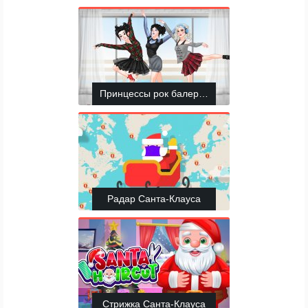
Принцессы рок балерины
Радар Санта-Клауса
Стрижка Санта-Клауса