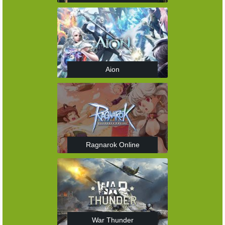
Aion
Ragnarok Online
War Thunder