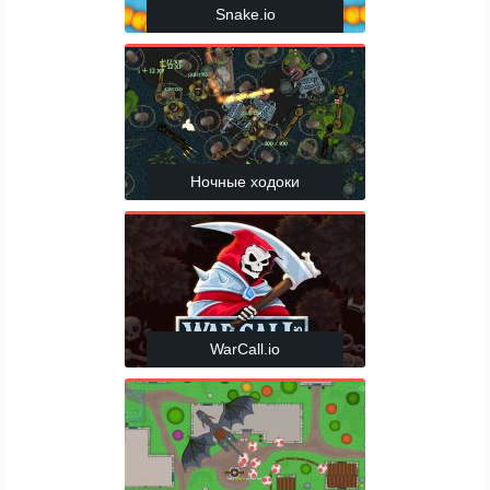
Snake.io
Ночные ходоки
WarCall.io