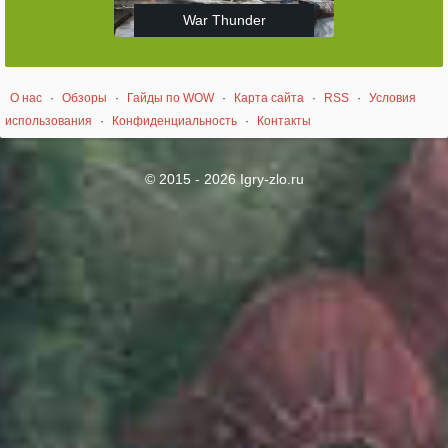
War Thunder
О нас
·
Обзоры
·
Гайды по WOW
·
Карта сайта
·
RSS
·
Условия
использования
·
Конфиденциальность
·
Контакты
© 2015 - 2026 Igry-zlo.ru