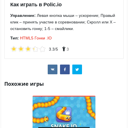
Как играть в Polic.io
Управление:
Левая кнопка мыши – ускорение; Правый
клик – принять участие в соревновании; Скролл или X –
остановить гонку; 1-5 – смайлики.
Тип:
HTML5
Гонки
.IO
3.3
/
5
3
Похожие игры