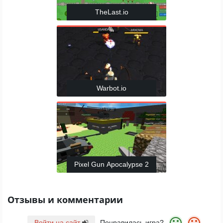
TheLast.io
Warbot.io
Pixel Gun Apocalypse 2
Отзывы и комментарии
Войти на сайт
Понравилась игра?