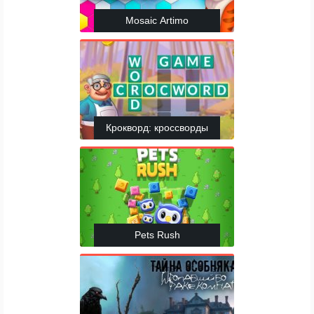
Mosaic Artimo
Крокворд: кроссворды
Pets Rush