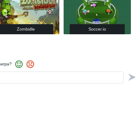
Zombidle
Soccer.io
 игра?