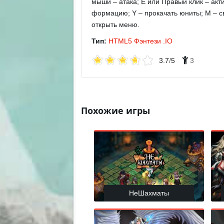
мыши – атака; E или Правый клик – акти
формацию; Y – прокачать юниты; M – све
открыть меню.
Тип:
HTML5
Фэнтези
.IO
3.7
/
5
3
Похожие игры
НеШахматы