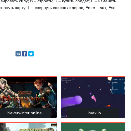
вировать силу; B – строить; U – купить солдат; F – изменить
рнуть карту; L – свернуть список лидеров; Enter – чат; Esc –
Neverwinter online
Limax.io