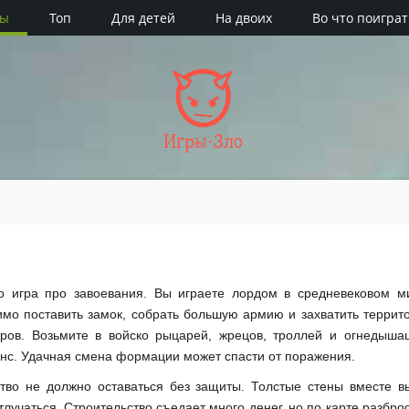
ры
Топ
Для детей
На двоих
Во что поиграт
Игры·Зло
io игра про завоевания. Вы играете лордом в средневековом м
имо поставить замок, собрать большую армию и захватить террит
тров. Возьмите в войско рыцарей, жрецов, троллей и огнедыш
анс. Удачная смена формации может спасти от поражения.
ство не должно оставаться без защиты. Толстые стены вместе
лучаться. Строительство съедает много денег, но по карте разброс