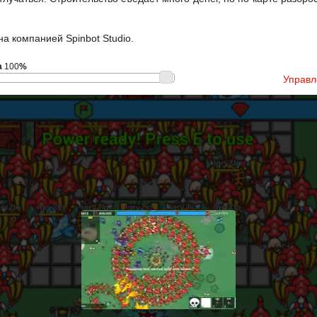
а компанией Spinbot Studio.
а
100
%
Управл