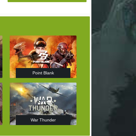
Point Blank
War Thunder