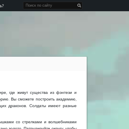
ь?
ире, где живут существа из фэнтези и
орию. Вы сможете построить академию,
ащих драконов. Солдаты имеют разные
 вышками со стрелками и волшебниками
ано золото. Патрулируйте округу, чтобы