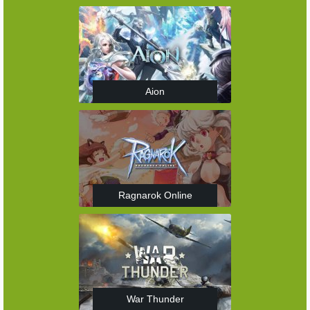
Aion
Ragnarok Online
War Thunder