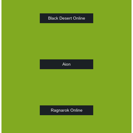
Black Desert Online
Aion
Ragnarok Online