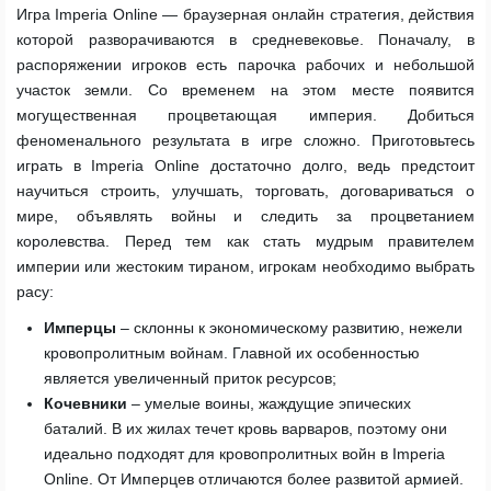
Игра Imperia Online — браузерная онлайн стратегия, действия
которой разворачиваются в средневековье. Поначалу, в
распоряжении игроков есть парочка рабочих и небольшой
участок земли. Со временем на этом месте появится
могущественная процветающая империя. Добиться
феноменального результата в игре сложно. Приготовьтесь
играть в Imperia Online достаточно долго, ведь предстоит
научиться строить, улучшать, торговать, договариваться о
мире, объявлять войны и следить за процветанием
королевства. Перед тем как стать мудрым правителем
империи или жестоким тираном, игрокам необходимо выбрать
расу:
Имперцы
– склонны к экономическому развитию, нежели
кровопролитным войнам. Главной их особенностью
является увеличенный приток ресурсов;
Кочевники
– умелые воины, жаждущие эпических
баталий. В их жилах течет кровь варваров, поэтому они
идеально подходят для кровопролитных войн в Imperia
Online. От Имперцев отличаются более развитой армией.