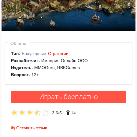
Об игре:
Тип:
Браузерные
Стратегии
Разработчик:
Империя Онлайн ООО
Издатель:
MMOGuru, RBKGames
Возраст:
12
+
Играть бесплатно
3.6
/
5
14
Оставить отзыв