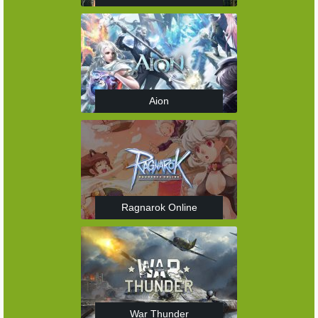
Aion
Ragnarok Online
War Thunder